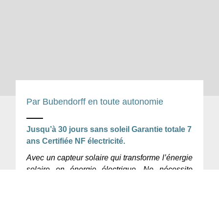
Par Bubendorff en toute autonomie
Jusqu’à 30 jours sans soleil Garantie totale 7
ans Certifiée NF électricité.
Avec un capteur solaire qui transforme l’énergie
solaire en énergie électrique. Ne nécessite
aucun branchement électrique et évite toute
dégradation intérieure. Fermeture des volets les
plus inaccessibles. Manipulation des volets
sans avoir à ouvrir les fenêtres. Le système des