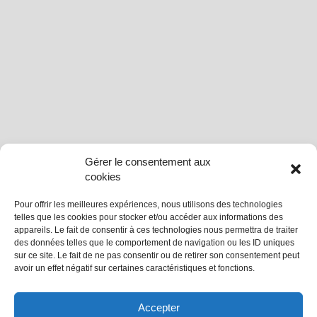
Gérer le consentement aux
Contrôler à distance mon habitat avec
cookies
l’application Tydom de Delta Dore
Pour offrir les meilleures expériences, nous utilisons des technologies
telles que les cookies pour stocker et/ou accéder aux informations des
appareils. Le fait de consentir à ces technologies nous permettra de traiter
Je pilote à distance via mon Smartphone ou ma
des données telles que le comportement de navigation ou les ID uniques
tablette les volets roulants, le chauffage, les
sur ce site. Le fait de ne pas consentir ou de retirer son consentement peut
éclairages, l’alarme, le portail de clôture et de
avoir un effet négatif sur certaines caractéristiques et fonctions.
garage, les portes… Compatibles à Delta Dore.
Un retour d’information m’indique que la
Accepter